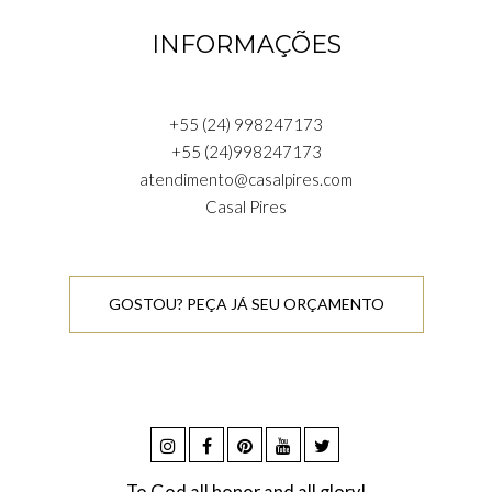
INFORMAÇÕES
+55 (24) 998247173
+55 (24)998247173
atendimento@casalpires.com
Casal Pires
GOSTOU? PEÇA JÁ SEU ORÇAMENTO
To God all honor and all glory!