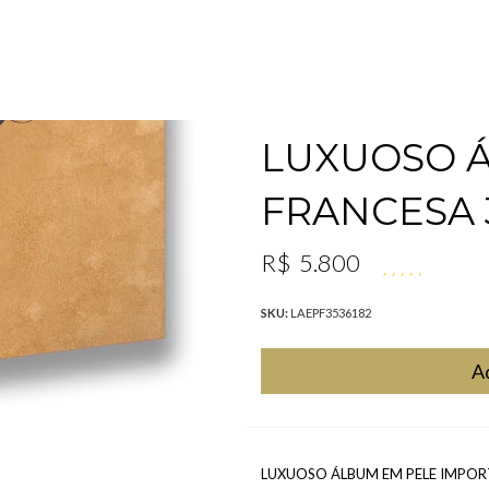
LUXUOSO 
FRANCESA 
R$
5.800
SKU:
LAEPF3536182
A
LUXUOSO ÁLBUM EM PELE IMPORT