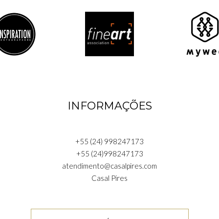
INFORMAÇÕES
+55 (24) 998247173
+55 (24)998247173
atendimento@casalpires.com
Casal Pires