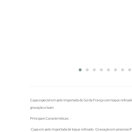
Capa especial em pele importada do Sul da França com toque refina
gravação a lazer.
Principais Características:
Capa em pele importada de toque refinado. Gravação em processo 