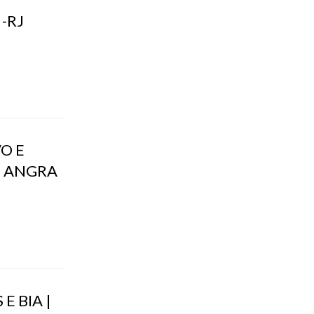
-RJ
O E
 - ANGRA
 BIA |