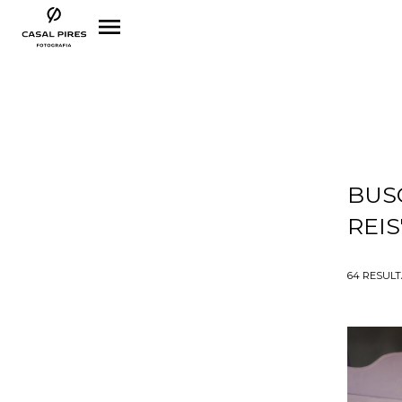
menu
BUS
REIS
64
RESUL