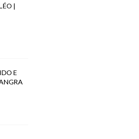
LÉO |
NDO E
- ANGRA
E