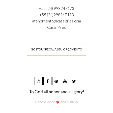
+55 (24) 998247173
+55 (24)998247173
atendimento@casalpires.com
Casal Pires
GOSTOU? PEÇA JÁ SEU ORÇAMENTO
To God all honor and all glory!