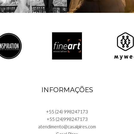
INFORMAÇÕES
+55 (24) 998247173
+55 (24)998247173
atendimento@casalpires.com
Casal Pires